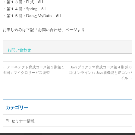
・第１３回：EL式 6H
・第１４回：Spring 6H
・第１５回：DaoとMyBatis 6H
お申し込みは下記「お問い合わせ」ページより
お問い合わせ
←
アーキテクト育成コース第１期第１
Javaプログラマ育成コース第４期 第６
６回：マイクロサービス復習
回(オンライン)：Java新機能と逆コンパ
イル
→
カテゴリー
セミナー情報