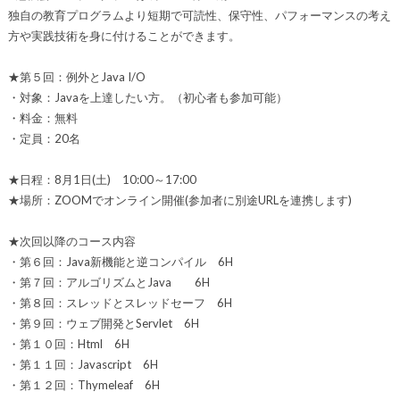
独自の教育プログラムより短期で可読性、保守性、パフォーマンスの考え
方や実践技術を身に付けることができます。
★第５回：例外とJava I/O
・対象：Javaを上達したい方。（初心者も参加可能）
・料金：無料
・定員：20名
★日程：8月1日(土) 10:00～17:00
★場所：ZOOMでオンライン開催(参加者に別途URLを連携します)
★次回以降のコース内容
・第６回：Java新機能と逆コンパイル 6H
・第７回：アルゴリズムとJava 6H
・第８回：スレッドとスレッドセーフ 6H
・第９回：ウェブ開発とServlet 6H
・第１０回：Html 6H
・第１１回：Javascript 6H
・第１２回：Thymeleaf 6H