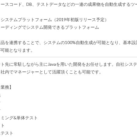
ソースコード、DB、テストデータなどの一連の成果物を自動生成するツ
システムプラットフォーム（2019年初版リリース予定）
コーディングでシステム開発できるプラットフォーム
製品を連携することで、システムの100%自動生成が可能となり、基本
が可能となります。
ト先に常駐しながら主にJavaを用いた開発をお任せします。自社シス
は社内でマネージャーとして活躍頂くことも可能です。
な業務】
義
計
計
ラミング&単体テスト
スト
ムテスト