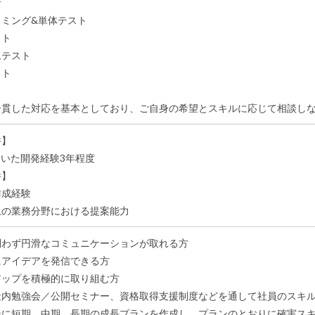
計
ラミング&単体テスト
スト
ムテスト
スト
一貫した対応を基本としており、ご自身の希望とスキルに応じて相談し
件】
を用いた開発経験3年程度
件】
作成経験
上の業務分野における提案能力
問わず円滑なコミュニケーションが取れる方
にアイデアを発信できる方
アップを積極的に取り組む方
社内勉強会／公開セミナー、資格取得支援制度などを通して社員のスキ
緒に短期、中期、長期の成長プランを作成し、プランのとおりに確実ス