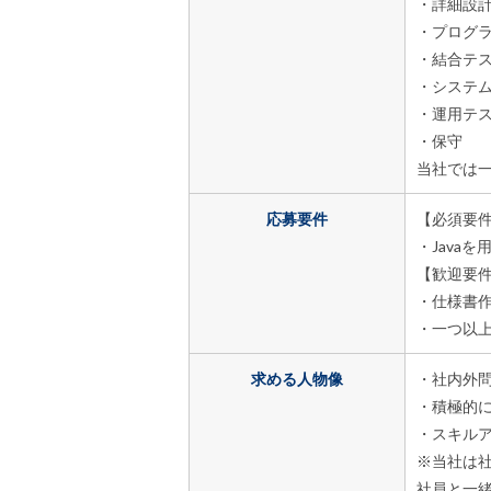
・詳細設
・プログ
・結合テ
・システ
・運用テ
・保守
当社では
応募要件
【必須要
・Java
【歓迎要
・仕様書
・一つ以
求める人物像
・社内外
・積極的
・スキル
※当社は
社員と一