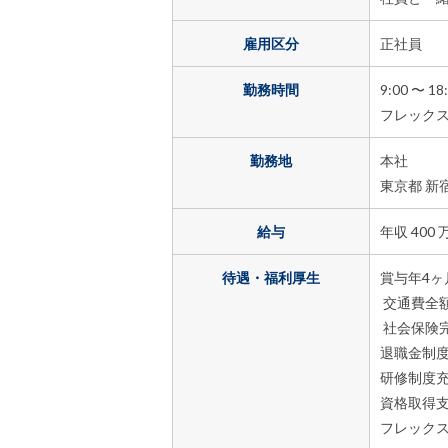
雇用区分
正社員
勤務時間
9:00 〜 
フレックス
勤務地
本社
東京都 新
給与
年収 40
待遇・福利厚生
賞与年4ヶ
交通費全
社会保険
退職金制
研修制度
資格取得
フレック