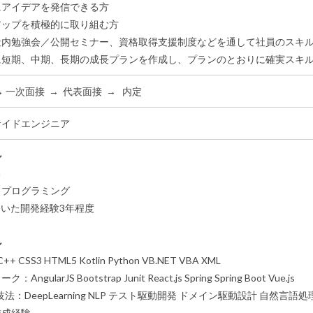
にアイデアを発信できる方
アップを積極的に取り組む方
社内勉強会／公開セミナー、資格取得支援制度などを通して社員のスキ
に短期、中期、長期の成長プランを作成し、プランのとおりに確実スキ
→ 一次面接 → 代表面接 → 内定
サイドエンジニア
ル
a
：プログラミング
を用いた開発経験3年程度
ル
+ CSS3 HTML5 Kotlin Python VB.NET VBA XML
ワーク：
AngularJS
Bootstrap
Junit
React.js
Spring
Spring Boot
Vue.js
技法：
DeepLearning
NLP
テスト駆動開発
ドメイン駆動設計
自然言語処
作成経験