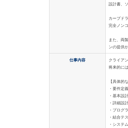
設計書、
カープドラ
完全ノン
また、両
ンの提供
仕事内容
クライアン
将来的に
【具体的
・要件定
・基本設
・詳細設
・プログ
・結合テ
・システ