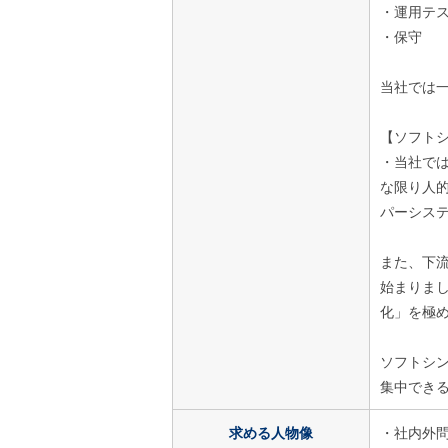
・運用テ
・保守
当社では
【ソフト
・当社で
な限り人
パーシス
また、下
始まりま
化」を極
ソフトシ
集中でき
求める人物像
・社内外