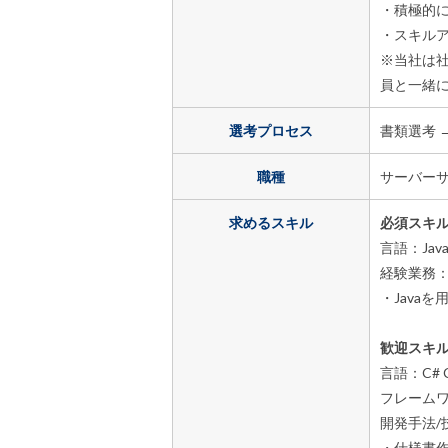
・積極的
・スキル
※当社は
員と一緒
選考プロセス
書類選考 
職種
サーバー
求めるスキル
必須スキ
言語：Jav
経験業務
・Java
歓迎スキ
言語：C# C+
フレーム
開発手法/
・仕様書