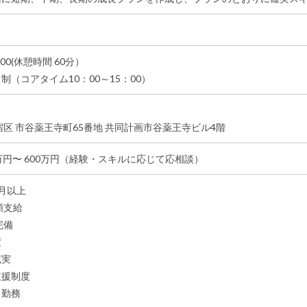
18:00(休憩時間 60分）
制（コアタイム10：00～15：00）
宿区 市谷薬王寺町65番地 共同計画市谷薬王寺ビル4階
0 万円〜 600万円（経験・スキルに応じて応相談）
月以上
額支給
完備
度
充実
支援制度
ス勤務