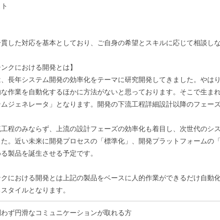
スト
一貫した対応を基本としており、ご自身の希望とスキルに応じて相談し
シンクにおける開発とは】
は、長年システム開発の効率化をテーマに研究開発してきました。やは
的な作業を自動化するほかに方法がないと思っております。そこで生ま
テムジェネレータ」となります。開発の下流工程詳細設計以降のフェー
流工程のみならず、上流の設計フェーズの効率化も着目し、次世代のシ
した。近い未来に開発プロセスの「標準化」、開発プラットフォームの
める製品を誕生させる予定です。
ンクにおける開発とは上記の製品をベースに人的作業ができるだけ自動
るスタイルとなります。
問わず円滑なコミュニケーションが取れる方